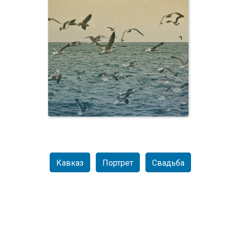
Персоны
Кавказ
Портрет
Свадьба
Osen